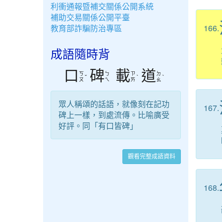
利衝通報暨補交關係公開系統
補助交易關係公開平臺
教育部詐騙防治專區
166.
成語隨時背
口
碑
載
道
ㄎ
ㄅ
ㄗ
ㄉ
ˇ
ˋ
ˋ
ㄡ
ㄟ
ㄞ
ㄠ
眾人稱頌的話語，就像刻在記功
167.
碑上一樣，到處流傳。比喻廣受
好評。同「有口皆碑」
觀看完整成語資料
168.