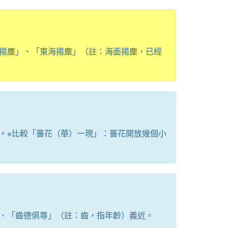
揚塵」、「東海揚塵」（註：海面揚塵，已經
。※比較「曇花（華）一現」：曇花開放幾個小
、「齒德俱尊」（註：齒，指年齡）義近。