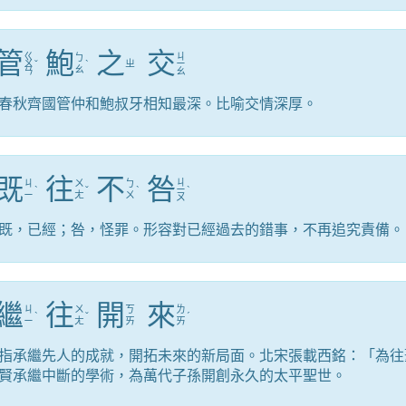
管
鮑
之
交
ㄍ
ㄐ
ㄅ
ㄨ
ˇ
ˋ
ㄓ
ㄧ
ㄠ
ㄢ
ㄠ
春秋齊國管仲和鮑叔牙相知最深。比喻交情深厚。
既
往
不
咎
ㄐ
ㄐ
ㄨ
ㄅ
ˋ
ˇ
ˋ
ㄧ
ˋ
ㄧ
ㄤ
ㄨ
ㄡ
既，已經；咎，怪罪。形容對已經過去的錯事，不再追究責備。
繼
往
開
來
ㄐ
ㄨ
ㄎ
ㄌ
ˋ
ˇ
ˊ
ㄧ
ㄤ
ㄞ
ㄞ
指承繼先人的成就，開拓未來的新局面。北宋張載西銘：「為往
賢承繼中斷的學術，為萬代子孫開創永久的太平聖世。