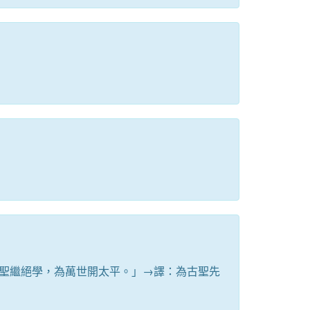
聖繼絕學，為萬世開太平。」→譯：為古聖先