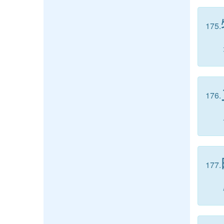
175.
176.
177.