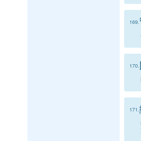
169.
170.
171.