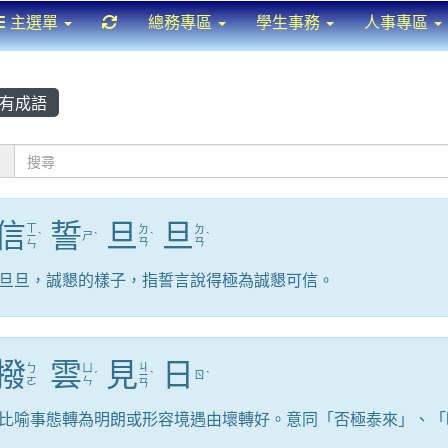
重新取得佈景設定
主選單
總務專區
學生事務
人事專區
有成語
：
信
誓
旦
旦
ㄒ
ㄉ
ㄉ
ㄧ
ˋ
ㄕ
ˋ
ˋ
ˋ
ㄢ
ㄢ
ㄣ
旦旦，誠懇的樣子，指誓言說得極為誠懇可信。
撥
雲
見
日
ㄐ
ㄅ
ㄩ
ˊ
ㄧ
ˋ
ㄖ
ˋ
ㄛ
ㄣ
ㄢ
比喻事態轉為明朗或形容境遇由壞轉好。意同「否極泰來」、「