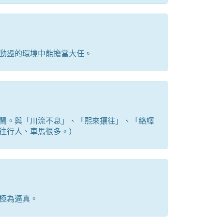
動盪的環境中能擔當大任。
鬧。與「川流不息」、「熙來攘往」、「絡繹
往行人、車馬很多。）
極為逼真。