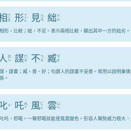
相
形
見
絀
ㄒ
ㄒ
ㄐ
ㄔ
ㄧ
ㄧ
ˊ
ㄧ
ˋ
ˋ
ㄨ
ㄤ
ㄥ
ㄢ
相形，比較；絀，不足。表示兩相比較，顯出其中一方的拙劣。
人
謀
不
臧
ㄖ
ㄇ
ㄅ
ㄗ
ˊ
ˊ
ˋ
ㄣ
ㄡ
ㄨ
ㄤ
謀，謀畫；臧，善、好；句謂人的謀畫不妥善。常用以說明事情
係。
叱
吒
風
雲
ㄓ
ㄈ
ㄩ
ㄔ
ˋ
ˋ
ˊ
ㄚ
ㄥ
ㄣ
叱吒，怒喝。一聲怒喝就能使風雲變色。形容人聲勢威力極大，