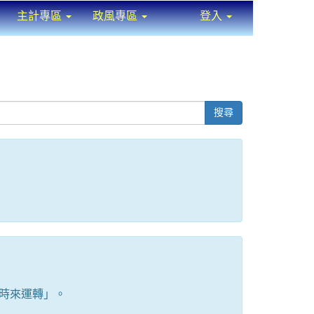
主計專區
政風專區
登入
⏸
搜尋
時來運轉」。