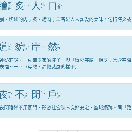
膾
炙
人
口
ㄎ
ㄖ
ㄎ
ㄨ
ˋ
ㄓ
ˋ
ˊ
ˇ
ㄣ
ㄡ
ㄞ
膾，切細的肉；炙，烤肉；二者是人人喜愛的美味。句指詩文或
道
貌
岸
然
ㄉ
ㄇ
ㄖ
ˋ
ˋ
ㄢ
ˋ
ˊ
ㄠ
ㄠ
ㄢ
神態莊嚴，一副道學家的樣子，與「嬉皮笑臉」相反；常含有譏
表裡不一。（岸然，高傲威嚴的樣子）
夜
不
閉
戶
ㄧ
ㄅ
ㄅ
ㄏ
ˋ
ˋ
ˋ
ˋ
ㄝ
ㄨ
ㄧ
ㄨ
夜間睡覺不用關門，形容社會秩序良好安定，盜賊絕跡。同「路