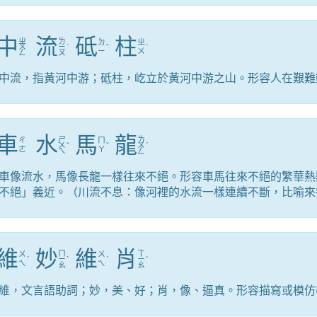
中
流
砥
柱
ㄓ
ㄌ
ㄉ
ㄓ
ㄨ
ㄧ
ˊ
ˇ
ˋ
ㄧ
ㄨ
ㄥ
ㄡ
中流，指黃河中游；砥柱，屹立於黃河中游之山。形容人在艱難
車
水
馬
龍
ㄕ
ㄌ
ㄔ
ㄇ
ㄨ
ˇ
ˇ
ㄨ
ˊ
ㄜ
ㄚ
ㄟ
ㄥ
車像流水，馬像長龍一樣往來不絕。形容車馬往來不絕的繁華熱
不絕」義近。（川流不息：像河裡的水流一樣連續不斷，比喻來
維
妙
維
肖
ㄇ
ㄒ
ㄨ
ㄨ
ˊ
ㄧ
ˋ
ˊ
ㄧ
ˋ
ㄟ
ㄟ
ㄠ
ㄠ
維，文言語助詞；妙，美、好；肖，像、逼真。形容描寫或模仿