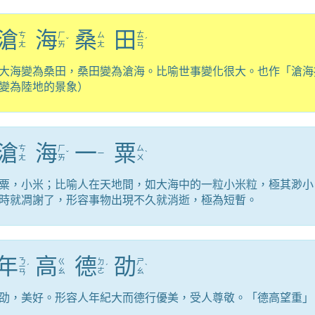
滄
海
桑
田
ㄊ
ㄘ
ㄏ
ㄙ
ˇ
ㄧ
ˊ
ㄤ
ㄞ
ㄤ
ㄢ
大海變為桑田，桑田變為滄海。比喻世事變化很大。也作「滄海
變為陸地的景象）
滄
海
一
粟
ㄘ
ㄏ
ㄙ
ˇ
ㄧ
ˋ
ㄤ
ㄞ
ㄨ
粟，小米；比喻人在天地間，如大海中的一粒小米粒，極其渺小
時就凋謝了，形容事物出現不久就消逝，極為短暫。
年
高
德
劭
ㄋ
ㄍ
ㄉ
ㄕ
ㄧ
ˊ
ˊ
ˋ
ㄠ
ㄜ
ㄠ
ㄢ
劭，美好。形容人年紀大而德行優美，受人尊敬。「德高望重」