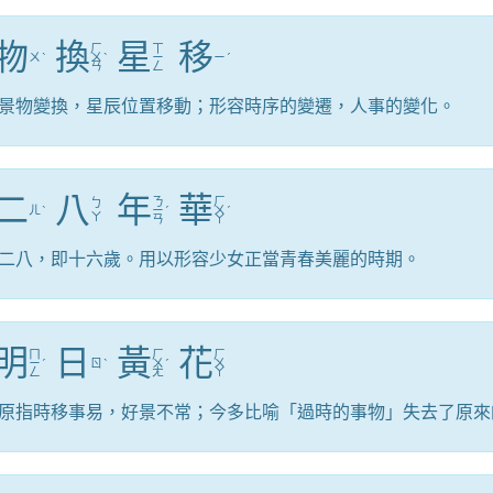
物
換
星
移
ㄏ
ㄒ
ㄨ
ˋ
ㄨ
ˋ
ㄧ
ㄧ
ˊ
ㄢ
ㄥ
景物變換，星辰位置移動；形容時序的變遷，人事的變化。
二
八
年
華
ㄋ
ㄏ
ㄅ
ㄦ
ˋ
ㄧ
ˊ
ㄨ
ˊ
ㄚ
ㄢ
ㄚ
二八，即十六歲。用以形容少女正當青春美麗的時期。
明
日
黃
花
ㄇ
ㄏ
ㄏ
ㄧ
ˊ
ㄖ
ˋ
ㄨ
ˊ
ㄨ
ㄥ
ㄤ
ㄚ
原指時移事易，好景不常；今多比喻「過時的事物」失去了原來