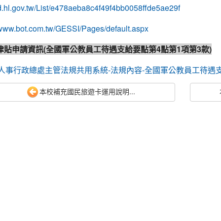
pd.hl.gov.tw/List/e478aeba8c4f49f4bb0058ffde5ae29f
/www.bot.com.tw/GESSI/Pages/default.aspx
活津貼申請資訊(全國軍公教員工待遇支給要點第4點第1項第3款)
事行政總處主管法規共用系統-法規內容-全國軍公教員工待遇支給要點 (
本校補充國民旅遊卡運用說明...