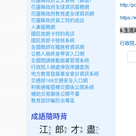
花蓮縣政府公文系統（舊版）
http://
花蓮縣政府全球資訊服務網
花蓮縣政府教育處全球資訊網
https:/
花蓮縣政府員工特約商店
人事服務網
6.生
國民旅遊卡特約商店
國民旅遊卡檢核系統
行政院人
全國教師在職進修資訊網
公務人員終身學習入口網
全國閱讀推動圖書管理系統
行政院人總處停班停課查詢
地方教育發展基金會計資訊系統
交通部168交通安全入口網
利衝通報暨補交關係公開系統
補助交易關係公開平臺
教育部詐騙防治專區
成語隨時背
江
郎
才
盡
ㄐ
ㄐ
ㄌ
ㄘ
ˊ
ˊ
ˋ
ㄧ
ㄧ
ㄤ
ㄞ
ㄤ
ㄣ