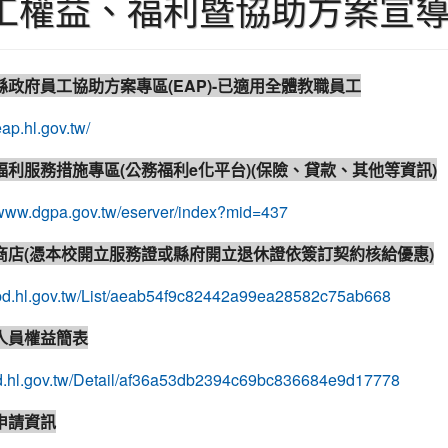
工權益、福利暨協助方案宣
蓮縣政府員工協助方案專區(EAP)-已適用全體教職員工
eap.hl.gov.tw/
工福利服務措施專區(公務福利e化平台)(保險、貸款、其他等資訊)
/www.dgpa.gov.tw/eserver/index?mid=437
約商店(憑本校開立服務證或縣府開立退休證依簽訂契約核給優惠)
//pd.hl.gov.tw/List/aeab54f9c82442a99ea28582c75ab668
教人員權益簡表
/pd.hl.gov.tw/Detail/af36a53db2394c69bc836684e9d17778
保申請資訊