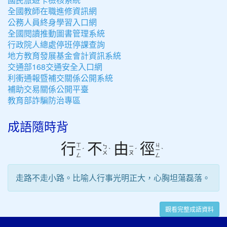
全國教師在職進修資訊網
公務人員終身學習入口網
全國閱讀推動圖書管理系統
行政院人總處停班停課查詢
地方教育發展基金會計資訊系統
交通部168交通安全入口網
利衝通報暨補交關係公開系統
補助交易關係公開平臺
教育部詐騙防治專區
成語隨時背
行
不
由
徑
ㄒ
ㄐ
ㄅ
ㄧ
ˊ
ˋ
ˊ
ˋ
ㄧ
ㄧ
ㄨ
ㄡ
ㄥ
ㄥ
走路不走小路。比喻人行事光明正大，心胸坦蕩磊落。
觀看完整成語資料