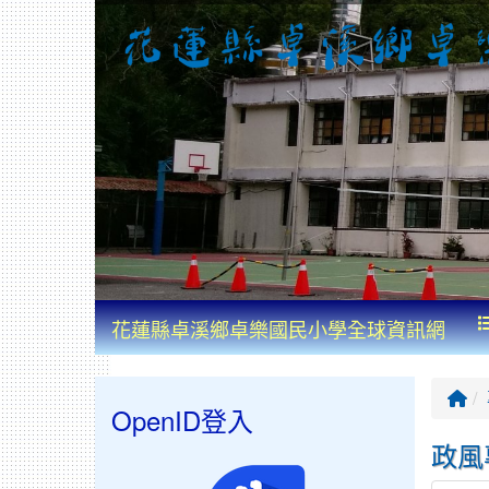
花蓮縣卓溪鄉卓樂國民小學全球資訊網
回
OpenID登入
政風