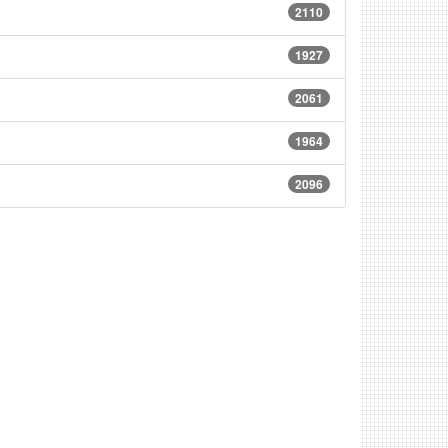
2110
1927
2061
1964
2096