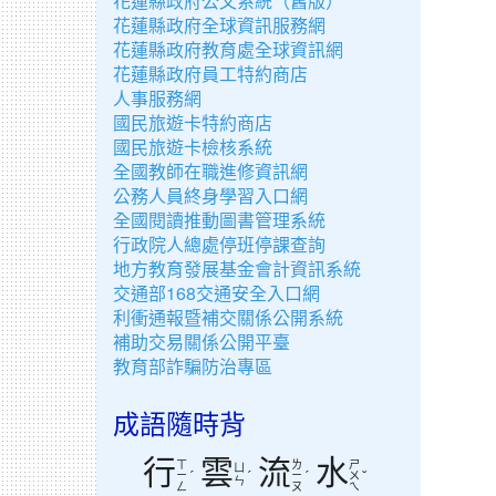
花蓮縣政府公文系統（舊版）
花蓮縣政府全球資訊服務網
花蓮縣政府教育處全球資訊網
花蓮縣政府員工特約商店
人事服務網
國民旅遊卡特約商店
國民旅遊卡檢核系統
全國教師在職進修資訊網
公務人員終身學習入口網
全國閱讀推動圖書管理系統
行政院人總處停班停課查詢
地方教育發展基金會計資訊系統
交通部168交通安全入口網
利衝通報暨補交關係公開系統
補助交易關係公開平臺
教育部詐騙防治專區
成語隨時背
行
雲
流
水
ㄒ
ㄌ
ㄕ
ㄩ
ˊ
ˊ
ˊ
ˇ
ㄧ
ㄧ
ㄨ
ㄣ
ㄥ
ㄡ
ㄟ