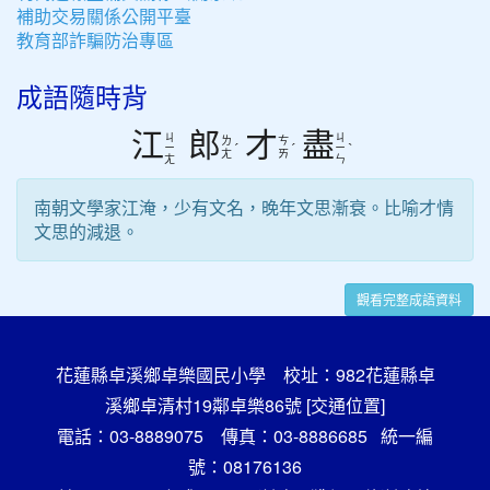
補助交易關係公開平臺
教育部詐騙防治專區
成語隨時背
江
郎
才
盡
ㄐ
ㄐ
ㄌ
ㄘ
ˊ
ˊ
ˋ
ㄧ
ㄧ
ㄤ
ㄞ
ㄤ
ㄣ
南朝文學家江淹，少有文名，晚年文思漸衰。比喻才情
文思的減退。
觀看完整成語資料
花蓮縣卓溪鄉卓樂國民小學 校址：982花蓮縣卓
溪鄉卓清村19鄰卓樂86號
[交通位置]
電話：03-8889075 傳真：03-8886685 統一編
號：08176136