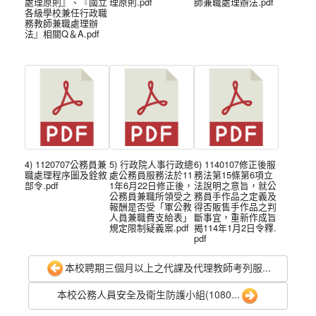
處理原則』、『國立
理原則.pdf
師兼職處理辦法.pdf
各級學校兼任行政職
務教師兼職處理辦
法』相關Q＆A.pdf
4) 1120707公務員兼
5) 行政院人事行政總
6) 1140107修正後服
職處理程序圖及銓敘
處公務員服務法於11
務法第15條第6項立
部令.pdf
1年6月22日修正後，
法說明之意旨，就公
公務員兼職所領受之
務員手作品之定義及
報酬是否受「軍公教
得否販售手作品之判
人員兼職費支給表」
斷事宜，重新作成旨
規定限制疑義案.pdf
揭114年1月2日令釋.
pdf
本校聘期三個月以上之代課及代理教師考列服...
本校公務人員安全及衛生防護小組(1080...