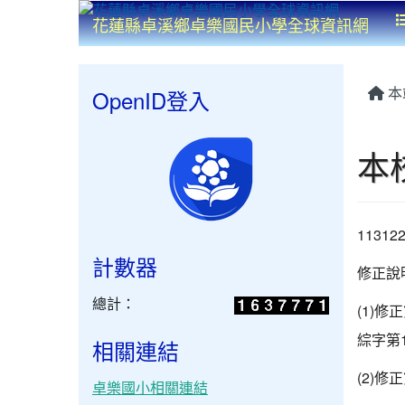
花蓮縣卓溪鄉卓樂國民小學全球資訊網
本
OpenID登入
本
1131
計數器
修正說
總計：
(1)
綜字第
相關連結
(2)
卓樂國小相關連結