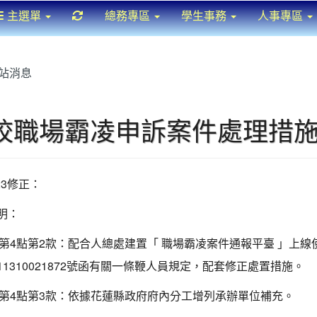
重新取得佈景設定
主選單
總務專區
學生事務
人事專區
站消息
校職場霸凌申訴案件處理措施(11
223修正：
明：
修正第4點第2款：配合人總處建置「 職場霸凌案件通報平臺 」上線
11310021872號函有關一條鞭人員規定，配套修正處置措施。
修正第4點第3款：依據花蓮縣政府府內分工增列承辦單位補充。