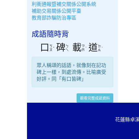
利衝通報暨補交關係公開系統
補助交易關係公開平臺
教育部詐騙防治專區
成語隨時背
口
碑
載
道
ㄎ
ㄅ
ㄗ
ㄉ
ˇ
ˋ
ˋ
ㄡ
ㄟ
ㄞ
ㄠ
眾人稱頌的話語，就像刻在記功
碑上一樣，到處流傳。比喻廣受
好評。同「有口皆碑」
觀看完整成語資料
花蓮縣卓溪