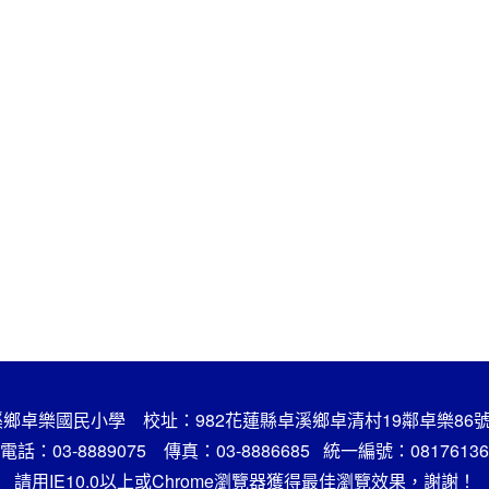
鄉卓樂國民小學 校址：982花蓮縣卓溪鄉卓清村19鄰卓樂86
電話：03-8889075 傳真：03-8886685 統一編號：08176136
請用IE10.0以上或Chrome瀏覽器獲得最佳瀏覽效果，謝謝！