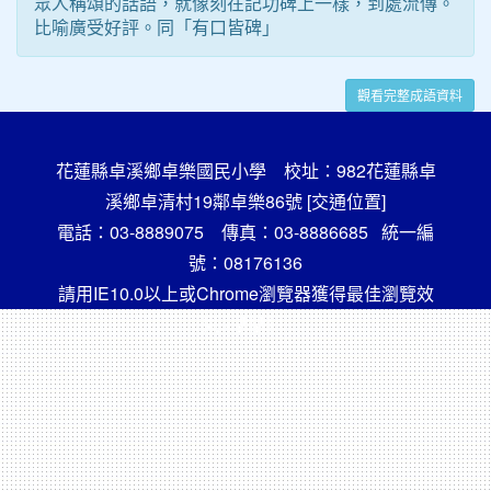
眾人稱頌的話語，就像刻在記功碑上一樣，到處流傳。
比喻廣受好評。同「有口皆碑」
觀看完整成語資料
花蓮縣卓溪鄉卓樂國民小學 校址：982花蓮縣卓
溪鄉卓清村19鄰卓樂86號
[交通位置]
電話：03-8889075 傳真：03-8886685 統一編
號：08176136
請用IE10.0以上或Chrome瀏覽器獲得最佳瀏覽效
果，謝謝！