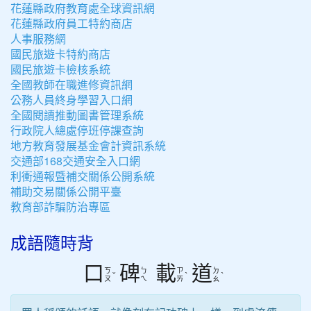
花蓮縣政府教育處全球資訊網
花蓮縣政府員工特約商店
人事服務網
國民旅遊卡特約商店
國民旅遊卡檢核系統
全國教師在職進修資訊網
公務人員終身學習入口網
全國閱讀推動圖書管理系統
行政院人總處停班停課查詢
地方教育發展基金會計資訊系統
交通部168交通安全入口網
利衝通報暨補交關係公開系統
補助交易關係公開平臺
教育部詐騙防治專區
成語隨時背
口
碑
載
道
ㄎ
ㄅ
ㄗ
ㄉ
ˇ
ˋ
ˋ
ㄡ
ㄟ
ㄞ
ㄠ