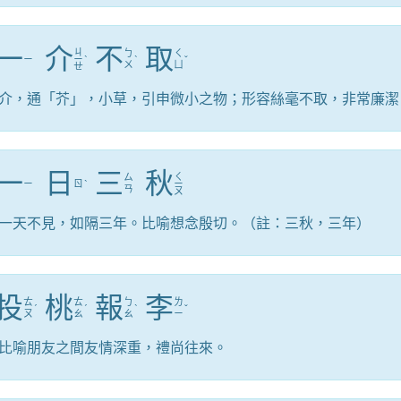
一
介
不
取
ㄐ
ㄅ
ㄑ
ㄧ
ㄧ
ˋ
ˋ
ˇ
ㄨ
ㄩ
ㄝ
介，通「芥」，小草，引申微小之物；形容絲毫不取，非常廉潔
一
日
三
秋
ㄑ
ㄙ
ㄧ
ㄖ
ˋ
ㄧ
ㄢ
ㄡ
一天不見，如隔三年。比喻想念殷切。（註：三秋，三年）
投
桃
報
李
ㄊ
ㄊ
ㄅ
ㄌ
ˊ
ˊ
ˋ
ˇ
ㄡ
ㄠ
ㄠ
ㄧ
比喻朋友之間友情深重，禮尚往來。