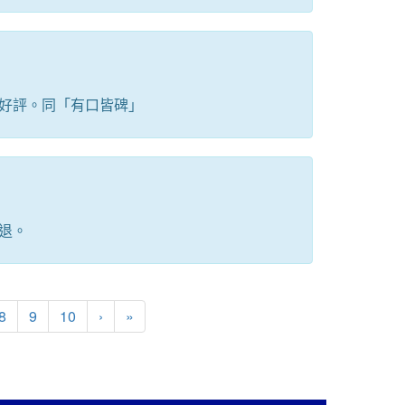
好評。同「有口皆碑」
退。
下一頁
最後頁
8
9
10
›
»