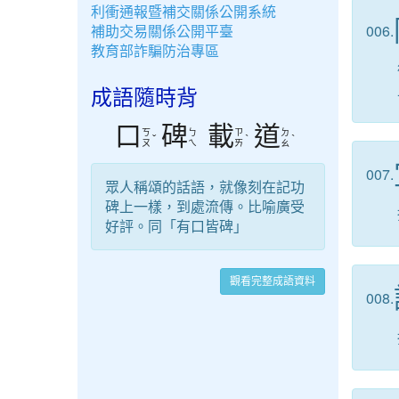
利衝通報暨補交關係公開系統
補助交易關係公開平臺
006.
教育部詐騙防治專區
成語隨時背
口
碑
載
道
ㄎ
ㄅ
ㄗ
ㄉ
ˇ
ˋ
ˋ
ㄡ
ㄟ
ㄞ
ㄠ
007.
眾人稱頌的話語，就像刻在記功
碑上一樣，到處流傳。比喻廣受
好評。同「有口皆碑」
觀看完整成語資料
008.