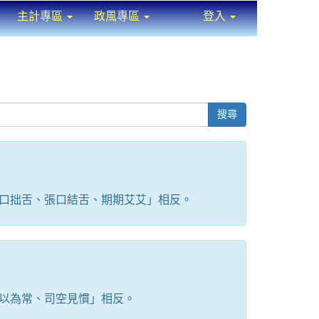
主計專區
政風專區
登入
⏸
搜尋
口拙舌、張口結舌、期期艾艾」相反。
以為常、司空見慣」相反。