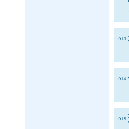
013.
014.
015.