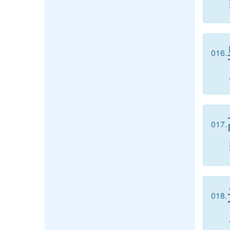
016.
017.
018.