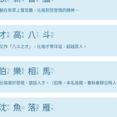
ㄛ
ㄤ
ㄢ
ㄣ
躺在柴草上嘗苦膽，比喻刻苦發憤的精神。
才
高
八
斗
ㄘ
ㄍ
ㄅ
ㄉ
ˊ
ˇ
ㄞ
ㄠ
ㄚ
ㄡ
又作「八斗之才」，比喻才學洋溢，超越眾人。
伯
樂
相
馬
ㄒ
ㄅ
ㄌ
ㄇ
ˊ
ˋ
ㄧ
ˋ
ˇ
ㄛ
ㄜ
ㄚ
ㄤ
比喻善於發現、選拔人才。（伯樂，本名孫陽，春秋秦穆公時人
沈
魚
落
雁
ㄌ
ㄔ
ㄧ
ˊ
ㄩ
ˊ
ㄨ
ˋ
ˋ
ㄣ
ㄢ
ㄛ