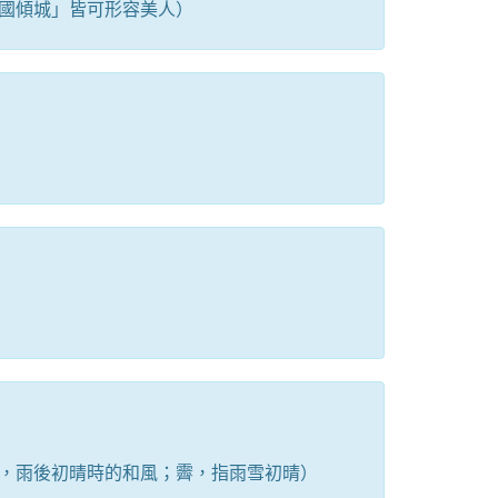
國傾城」皆可形容美人）
，雨後初晴時的和風；霽，指雨雪初晴）