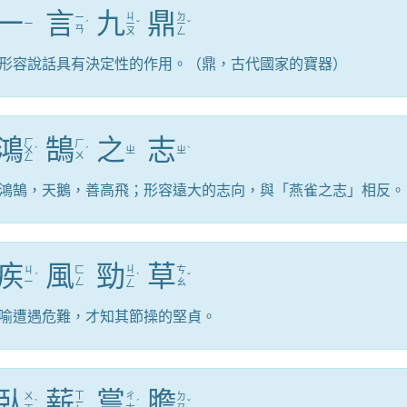
一
言
九
鼎
ㄐ
ㄉ
ㄧ
ㄧ
ˊ
ㄧ
ˇ
ㄧ
ˇ
ㄢ
ㄡ
ㄥ
形容說話具有決定性的作用。（鼎，古代國家的寶器）
鴻
鵠
之
志
ㄏ
ㄏ
ㄨ
ˊ
ˊ
ㄓ
ㄓ
ˋ
ㄨ
ㄥ
鴻鵠，天鵝，善高飛；形容遠大的志向，與「燕雀之志」相反。
疾
風
勁
草
ㄐ
ㄐ
ㄈ
ㄘ
ˊ
ㄧ
ˋ
ˇ
ㄧ
ㄥ
ㄠ
ㄥ
喻遭遇危難，才知其節操的堅貞。
臥
薪
嘗
膽
ㄒ
ㄨ
ㄔ
ㄉ
ˋ
ㄧ
ˊ
ˇ