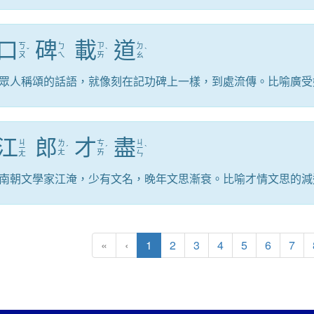
口
碑
載
道
ㄎ
ㄅ
ㄗ
ㄉ
ˇ
ˋ
ˋ
ㄡ
ㄟ
ㄞ
ㄠ
眾人稱頌的話語，就像刻在記功碑上一樣，到處流傳。比喻廣受
江
郎
才
盡
ㄐ
ㄐ
ㄌ
ㄘ
ㄧ
ˊ
ˊ
ㄧ
ˋ
ㄤ
ㄞ
ㄤ
ㄣ
南朝文學家江淹，少有文名，晚年文思漸衰。比喻才情文思的減
(目前頁次)
«
‹
1
2
3
4
5
6
7