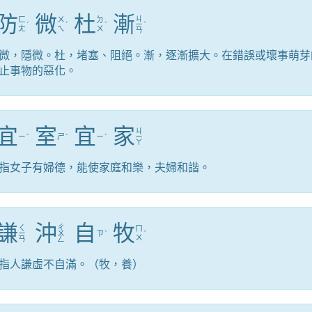
防
微
杜
漸
ㄐ
ㄈ
ㄨ
ㄉ
ˊ
ˊ
ˋ
ㄧ
ˋ
ㄤ
ㄟ
ㄨ
ㄢ
微，隱微。杜，堵塞、阻絕。漸，逐漸擴大。在錯誤或壞事萌芽
止事物的惡化。
宜
室
宜
家
ㄐ
ㄧ
ˊ
ㄕ
ˋ
ㄧ
ˊ
ㄧ
ㄚ
指女子有婦德，能使家庭和樂，夫婦和諧。
謙
沖
自
牧
ㄑ
ㄔ
ㄇ
ㄧ
ㄨ
ㄗ
ˋ
ˋ
ㄨ
ㄢ
ㄥ
指人謙虛不自滿。（牧，養）