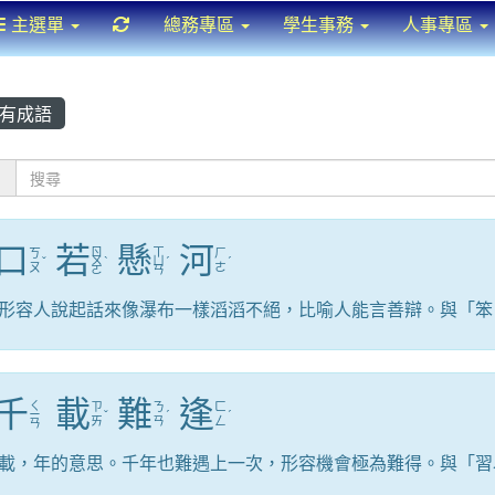
重新取得佈景設定
主選單
總務專區
學生事務
人事專區
有成語
：
口
若
懸
河
ㄖ
ㄒ
ㄎ
ㄏ
ˇ
ㄨ
ˋ
ㄩ
ˊ
ˊ
ㄡ
ㄜ
ㄛ
ㄢ
形容人說起話來像瀑布一樣滔滔不絕，比喻人能言善辯。與「笨
千
載
難
逢
ㄑ
ㄗ
ㄋ
ㄈ
ㄧ
ˇ
ˊ
ˊ
ㄞ
ㄢ
ㄥ
ㄢ
載，年的意思。千年也難遇上一次，形容機會極為難得。與「習