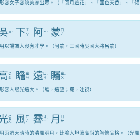
形容女子容貌美麗出眾。（「閉月羞花」、「國色天香」、「傾
吳
下
阿
蒙
ㄒ
ㄇ
ㄨ
ˊ
ㄧ
ˋ
ㄚ
ˋ
ˊ
ㄥ
ㄚ
用以譏諷人沒有才學。（阿蒙，三國時吳國大將呂蒙）
高
瞻
遠
矚
ㄍ
ㄓ
ㄩ
ㄓ
ˇ
ˇ
ㄠ
ㄢ
ㄢ
ㄨ
形容人眼光遠大。（瞻，遠望；矚，注視）
光
風
霽
月
ㄍ
ㄈ
ㄐ
ㄩ
ㄨ
ˋ
ˋ
ㄥ
ㄧ
ㄝ
ㄤ
用雨過天晴時的清風明月，比喻人坦蕩高尚的胸懷品格。（光風