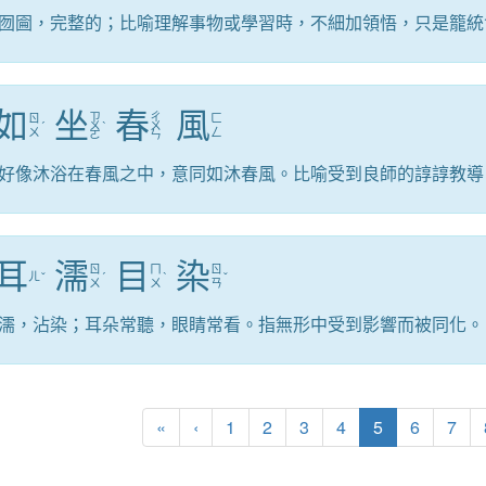
囫圇，完整的；比喻理解事物或學習時，不細加領悟，只是籠統
如
坐
春
風
ㄗ
ㄔ
ㄖ
ㄈ
ˊ
ㄨ
ˋ
ㄨ
ㄨ
ㄥ
ㄛ
ㄣ
好像沐浴在春風之中，意同如沐春風。比喻受到良師的諄諄教導
耳
濡
目
染
ㄖ
ㄇ
ㄖ
ㄦ
ˇ
ˊ
ˋ
ˇ
ㄨ
ㄨ
ㄢ
濡，沾染；耳朵常聽，眼睛常看。指無形中受到影響而被同化。
第一頁
上一頁
(目前頁次)
«
‹
1
2
3
4
5
6
7