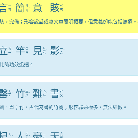
言
簡
意
賅
ㄐ
ㄧ
ㄍ
ˊ
ㄧ
ˇ
ㄧ
ˋ
ㄢ
ㄞ
ㄢ
賅，完備；形容說話或寫文章簡明扼要，但意義卻能包括無遺。
立
竿
見
影
ㄐ
ㄌ
ㄍ
ㄧ
ˋ
ㄧ
ˋ
ˇ
ㄧ
ㄢ
ㄥ
ㄢ
比喻功效迅速。
罄
竹
難
書
ㄑ
ㄓ
ㄋ
ㄕ
ㄧ
ˋ
ˊ
ˊ
ㄨ
ㄢ
ㄨ
ㄥ
罄，盡；竹，古代寫書的竹簡；形容罪惡極多，無法細數。
杞
人
憂
天
ㄊ
ㄑ
ㄖ
ㄧ
ˇ
ˊ
ㄧ