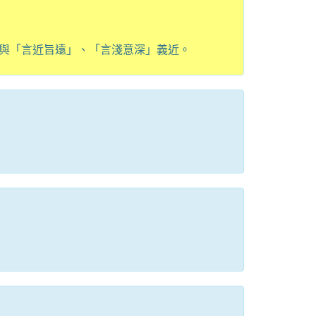
與「言近旨遠」、「言淺意深」義近。