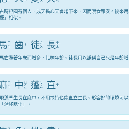
ㄧ
ㄣ
ㄡ
ㄢ
古時杞國有個人，成天擔心天會塌下來，因而寢食難安。後來用
擾」相似。
馬
齒
徒
長
ㄇ
ㄊ
ㄓ
ˇ
ㄔ
ˇ
ˊ
ˇ
ㄚ
ㄨ
ㄤ
馬齒隨著年歲而增多，比喻年齡。徒長用以謙稱自己只是年齡增
麻
中
蓬
直
ㄓ
ㄇ
ㄆ
ˊ
ㄨ
ˊ
ㄓ
ˊ
ㄚ
ㄥ
ㄥ
飛蓬草生長在麻中，不用扶持也能直立生長。形容好的環境可以
「潛移默化」。