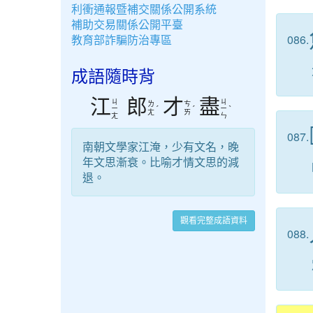
利衝通報暨補交關係公開系統
補助交易關係公開平臺
教育部詐騙防治專區
086.
成語隨時背
江
郎
才
盡
ㄐ
ㄐ
ㄌ
ㄘ
ˊ
ˊ
ˋ
ㄧ
ㄧ
ㄤ
ㄞ
ㄤ
ㄣ
087.
南朝文學家江淹，少有文名，晚
年文思漸衰。比喻才情文思的減
退。
觀看完整成語資料
088.