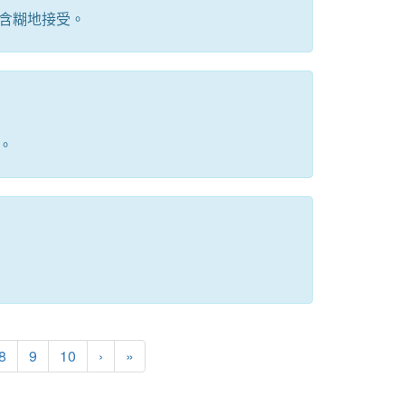
含糊地接受。
。
下一頁
最後頁
8
9
10
›
»