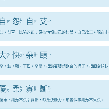
自
怨
自
艾
ㄩ
ㄗ
ˋ
ˋ
ㄗ
ˋ
ㄧ
ˋ
ㄢ
艾，割草，比喻改正；原指悔恨自己的錯誤，自己改正。現在多
大
快
朵
頤
ㄎ
ㄉ
ㄉ
ˋ
ㄨ
ˋ
ㄨ
ˇ
ㄧ
ˊ
ㄚ
ㄞ
ㄛ
朵，動。頤，下巴。朵頤，指動著腮頰欲食的樣子。指飽食愉快
優
柔
寡
斷
ㄍ
ㄉ
ㄧ
ㄖ
ˊ
ㄨ
ˇ
ㄨ
ˋ
ㄡ
ㄡ
ㄚ
ㄢ
優柔，猶豫不決；寡斷，缺乏決斷力。形容做事猶豫不果決。