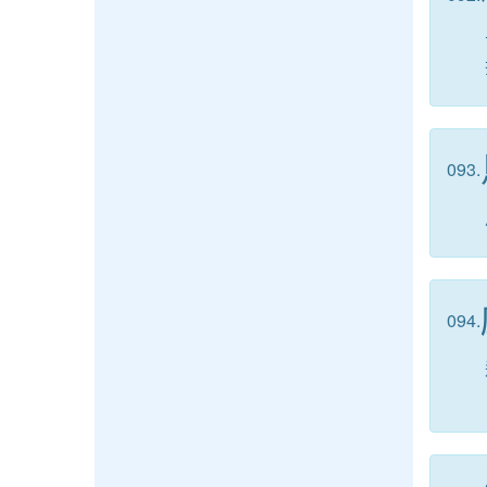
093.
094.