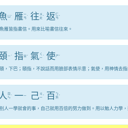
魚
雁
往
返
ㄧ
ㄨ
ㄈ
ㄩ
ˊ
ˋ
ˇ
ˇ
ㄢ
ㄤ
ㄢ
魚雁皆指書信。用來比喻書信往來。
頤
指
氣
使
ㄑ
ㄧ
ˊ
ㄓ
ˇ
ˋ
ㄕ
ˇ
ㄧ
頤，下巴；頤指，不說話而用臉部表情示意；氣使，用神情去指
人
一
己
百
ㄖ
ㄐ
ㄅ
ˊ
ㄧ
ˇ
ˇ
ㄣ
ㄧ
ㄞ
別人一學就會的事，自己就用百倍的努力做到。用以勉人力學，