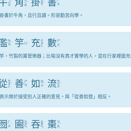
牛
角
掛
書
ㄋ
ㄐ
ㄍ
ㄕ
ㄧ
ˊ
ㄧ
ˇ
ㄨ
ˋ
ㄨ
ㄡ
ㄠ
ㄚ
掛書於牛角，且行且讀。形容勤苦向學。
濫
竽
充
數
ㄔ
ㄌ
ㄕ
ˋ
ㄩ
ˊ
ㄨ
ˋ
ㄢ
ㄨ
ㄥ
竽，竹製的簧管樂器；比喻沒有真才實學的人，混在行家裡面充
從
善
如
流
ㄘ
ㄌ
ㄕ
ㄖ
ㄨ
ˊ
ˋ
ˊ
ㄧ
ˊ
ㄢ
ㄨ
ㄥ
ㄡ
表示樂於接受別人正確的意見。與「從善如登」相反。
囫
圇
吞
棗
ㄌ
ㄊ
ㄏ
ㄗ
ˊ
ㄨ
ˊ
ㄨ
ˇ
ㄨ
ㄠ
ㄣ
ㄣ