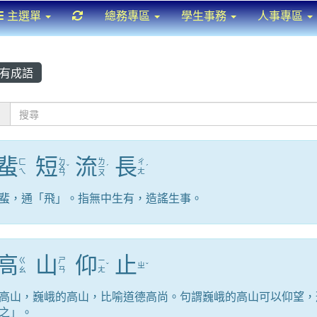
重新取得佈景設定
主選單
總務專區
學生事務
人事專區
有成語
：
蜚
短
流
長
ㄉ
ㄌ
ㄈ
ㄔ
ㄨ
ˇ
ㄧ
ˊ
ˊ
ㄟ
ㄤ
ㄢ
ㄡ
蜚，通「飛」。指無中生有，造謠生事。
高
山
仰
止
ㄍ
ㄕ
ㄧ
ˇ
ㄓ
ˇ
ㄠ
ㄢ
ㄤ
高山，巍峨的高山，比喻道德高尚。句謂巍峨的高山可以仰望，
之」。