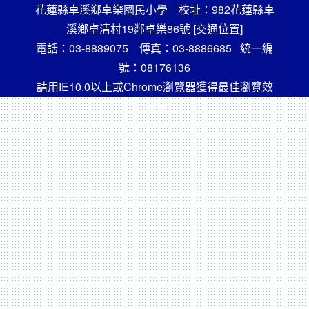
花蓮縣卓溪鄉卓樂國民小學 校址：982花蓮縣卓
溪鄉卓清村19鄰卓樂86號
[交通位置]
電話：03-8889075 傳真：03-8886685 統一編
號：08176136
請用IE10.0以上或Chrome瀏覽器獲得最佳瀏覽效
果，謝謝！