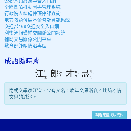
公務人員終身學習入口網
全國閱讀推動圖書管理系統
行政院人總處停班停課查詢
地方教育發展基金會計資訊系統
交通部168交通安全入口網
利衝通報暨補交關係公開系統
補助交易關係公開平臺
教育部詐騙防治專區
成語隨時背
江
郎
才
盡
ㄐ
ㄐ
ㄌ
ㄘ
ˊ
ˊ
ˋ
ㄧ
ㄧ
ㄤ
ㄞ
ㄤ
ㄣ
南朝文學家江淹，少有文名，晚年文思漸衰。比喻才情
文思的減退。
觀看完整成語資料