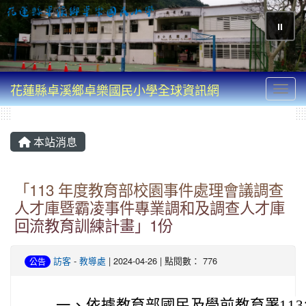
⏸
花蓮縣卓溪鄉卓樂國民小學全球資訊網
Toggl
本站消息
「113 年度教育部校園事件處理會議調查
人才庫暨霸凌事件專業調和及調查人才庫
回流教育訓練計畫」1份
訪客
-
教導處
| 2024-04-26 | 點閱數： 776
公告
一、
依據教育部國民及學前教育署113