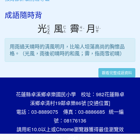
成語隨時背
光
風
霽
月
ㄍ
ㄈ
ㄐ
ㄩ
ˋ
ˋ
ㄨ
ㄥ
ㄧ
ㄝ
ㄤ
用雨過天晴時的清風明月，比喻人坦蕩高尚的胸懷品
格。（光風，雨後初晴時的和風；霽，指雨雪初晴）
觀看完整成語資料
花蓮縣卓溪鄉卓樂國民小學 校址：982花蓮縣卓
溪鄉卓清村19鄰卓樂86號
[交通位置]
電話：03-8889075 傳真：03-8886685 統一編
號：08176136
請用IE10.0以上或Chrome瀏覽器獲得最佳瀏覽效
果，謝謝！