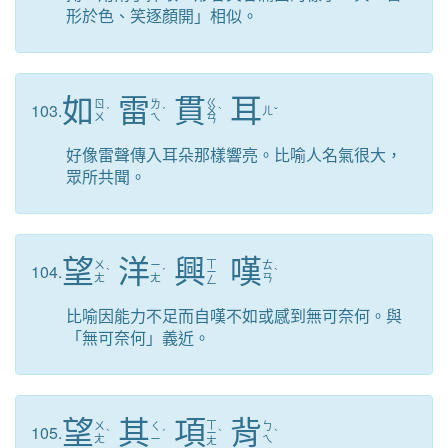
形於色、笑逐顏開」相似。
如
雷
貫
耳
ㄍ
ㄖ
ㄌ
103.
ˊ
ˊ
ㄨ
ˋ
ㄦ
ˇ
ㄨ
ㄟ
ㄢ
好像雷聲傳入耳朵那樣響亮。比喻人名氣很大，
眾所共聞。
望
洋
興
嘆
ㄒ
ㄨ
ㄧ
ㄊ
104.
ˋ
ˊ
ㄧ
ˋ
ㄤ
ㄤ
ㄢ
ㄥ
比喻因能力不足而自嘆不如或感到無可奈何。與
「無可奈何」義近。
望
其
項
背
ㄒ
ㄨ
ㄑ
ㄅ
105.
ˋ
ˊ
ㄧ
ˋ
ˋ
ㄤ
ㄧ
ㄟ
ㄤ