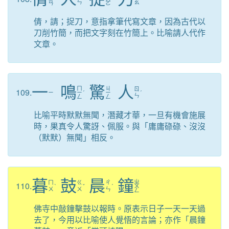
ㄣ
ㄠ
ㄢ
ㄛ
倩，請；捉刀，意指拿筆代寫文章，因為古代以
刀削竹簡，而把文字刻在竹簡上。比喻請人代作
文章。
一
鳴
驚
人
ㄇ
ㄐ
ㄖ
109.
ㄧ
ㄧ
ˊ
ㄧ
ˊ
ㄣ
ㄥ
ㄥ
比喻平時默默無聞，潛藏才華，一旦有機會施展
時，果真令人驚訝、佩服。與「庸庸碌碌、沒沒
（默默）無聞」相反。
暮
鼓
晨
鐘
ㄓ
ㄇ
ㄍ
ㄔ
110.
ˋ
ˇ
ˊ
ㄨ
ㄨ
ㄨ
ㄣ
ㄥ
佛寺中敲鐘擊鼓以報時。原表示日子一天一天過
去了，今用以比喻使人覺悟的言論；亦作「晨鐘