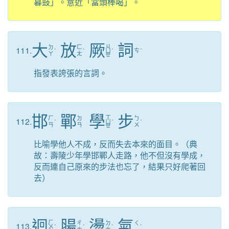
暮鼓」。意近「當頭棒喝」。
大
放
厥
詞
ㄐ
ㄉ
ㄈ
111.
ˋ
ˋ
ㄩ
ˊ
ㄘ
ˊ
ㄚ
ㄤ
ㄝ
指發表誇張的言詞。
邯
鄲
學
步
ㄒ
ㄏ
ㄉ
ㄅ
112.
ˊ
ㄩ
ˊ
ˋ
ㄢ
ㄢ
ㄨ
ㄝ
比喻學他人不成，反而失去本來的面目。（典
故：壽陵少年學邯鄲人走路，他不但沒有學成，
反而連自己原來的步法也忘了，結果只好爬著回
去）
迴
腸
盪
氣
ㄏ
ㄔ
ㄉ
ㄑ
113.
ㄨ
ˊ
ˊ
ˋ
ˋ