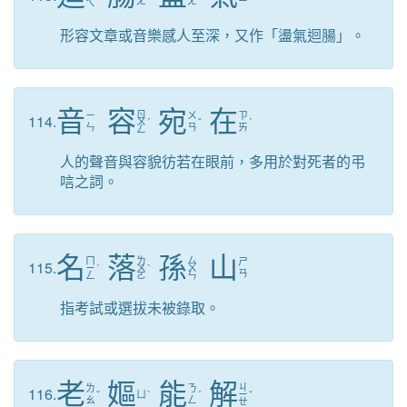
ㄤ
ㄤ
ㄧ
ㄟ
形容文章或音樂感人至深，又作「盪氣迴腸」。
音
容
宛
在
ㄖ
ㄧ
ㄨ
ㄗ
114.
ㄨ
ˊ
ˇ
ˋ
ㄣ
ㄢ
ㄞ
ㄥ
人的聲音與容貌彷若在眼前，多用於對死者的弔
唁之詞。
名
落
孫
山
ㄇ
ㄌ
ㄙ
ㄕ
115.
ㄧ
ˊ
ㄨ
ˋ
ㄨ
ㄢ
ㄥ
ㄛ
ㄣ
指考試或選拔未被錄取。
老
嫗
能
解
ㄐ
ㄌ
ㄋ
116.
ˇ
ㄩ
ˋ
ˊ
ㄧ
ˇ
ㄠ
ㄥ
ㄝ