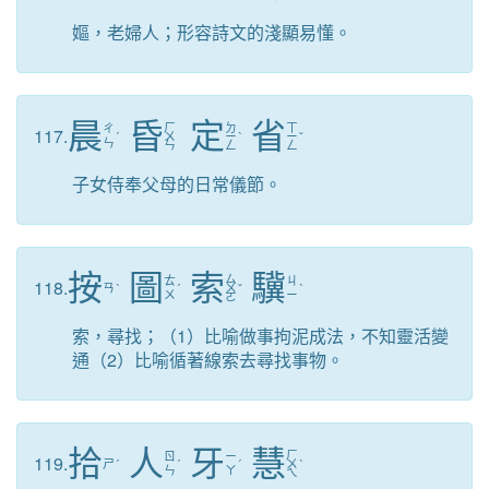
嫗，老婦人；形容詩文的淺顯易懂。
晨
昏
定
省
ㄏ
ㄉ
ㄒ
ㄔ
117.
ˊ
ㄨ
ㄧ
ˋ
ㄧ
ˇ
ㄣ
ㄣ
ㄥ
ㄥ
子女侍奉父母的日常儀節。
按
圖
索
驥
ㄙ
ㄊ
ㄐ
118.
ㄢ
ˋ
ˊ
ㄨ
ˇ
ˋ
ㄨ
ㄧ
ㄛ
索，尋找；（1）比喻做事拘泥成法，不知靈活變
通（2）比喻循著線索去尋找事物。
拾
人
牙
慧
ㄏ
ㄖ
ㄧ
119.
ㄕ
ˊ
ˊ
ˊ
ㄨ
ˋ
ㄣ
ㄚ
ㄟ