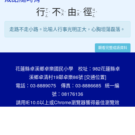
行
不
由
徑
ㄒ
ㄐ
ㄅ
ㄧ
ˊ
ˋ
ˊ
ˋ
ㄧ
ㄧ
ㄨ
ㄡ
ㄥ
ㄥ
走路不走小路。比喻人行事光明正大，心胸坦蕩磊落。
觀看完整成語資料
花蓮縣卓溪鄉卓樂國民小學 校址：982花蓮縣卓
溪鄉卓清村19鄰卓樂86號
[交通位置]
電話：03-8889075 傳真：03-8886685 統一編
號：08176136
請用IE10.0以上或Chrome瀏覽器獲得最佳瀏覽效
果，謝謝！