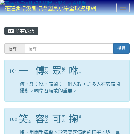
花蓮縣卓溪鄉卓樂國民小學全球資訊網
Toggl
⏸
所有成語
搜尋：
搜尋
一
傅
眾
咻
ㄓ
ㄒ
ㄈ
101.
ㄧ
ˋ
ㄨ
ˋ
ㄧ
ㄨ
ㄥ
ㄡ
傅，教；咻，喧鬧；一個人教，許多人在旁喧鬧
擾亂。喻學習環境的重要。
笑
容
可
掬
ㄒ
ㄖ
ㄎ
ㄐ
102.
ㄧ
ˋ
ㄨ
ˊ
ˇ
ˊ
ㄜ
ㄩ
ㄠ
ㄥ
掬，用兩手捧取。形容笑容滿面的樣子。與「喜