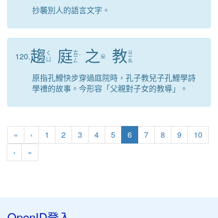
抄襲別人的語言文字。
趨
庭
之
教
ㄊ
ㄐ
ㄑ
120.
ㄧ
ˊ
ㄓ
ㄧ
ㄩ
ㄥ
ㄠ
原指孔鯉快步穿過庭院時，孔子教兒子孔鯉學詩
學禮的故事。今形容「父親對子女的教導」。
第一頁
上一頁
(目前頁次)
«
‹
1
2
3
4
5
6
7
8
9
10
下一頁
最後頁
›
»
OpenID登入