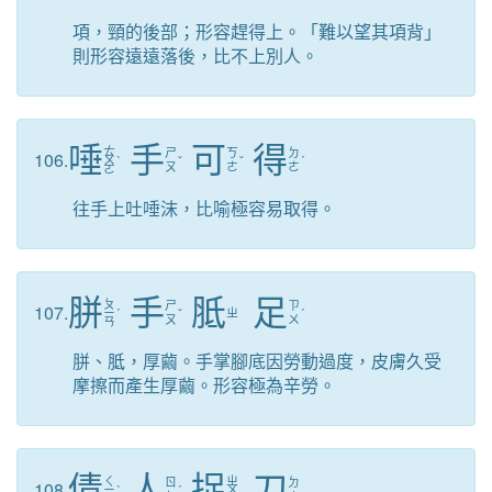
項，頸的後部；形容趕得上。「難以望其項背」
則形容遠遠落後，比不上別人。
唾
手
可
得
ㄊ
ㄕ
ㄎ
ㄉ
106.
ㄨ
ˋ
ˇ
ˇ
ˊ
ㄡ
ㄜ
ㄜ
ㄛ
往手上吐唾沫，比喻極容易取得。
胼
手
胝
足
ㄆ
ㄕ
ㄗ
107.
ㄧ
ˊ
ˇ
ㄓ
ˊ
ㄡ
ㄨ
ㄢ
胼、胝，厚繭。手掌腳底因勞動過度，皮膚久受
摩擦而產生厚繭。形容極為辛勞。
倩
人
捉
刀
ㄑ
ㄓ
ㄖ
ㄉ
108.
ㄧ
ˋ
ˊ
ㄨ