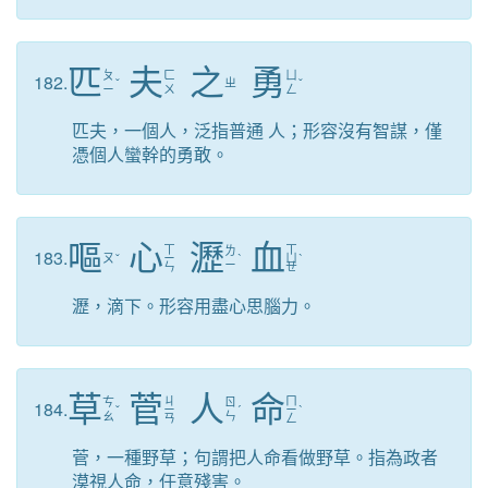
匹
夫
之
勇
ㄆ
ㄈ
ㄩ
182.
ˇ
ㄓ
ˇ
ㄧ
ㄨ
ㄥ
匹夫，一個人，泛指普通 人；形容沒有智謀，僅
憑個人蠻幹的勇敢。
嘔
心
瀝
血
ㄒ
ㄒ
ㄌ
183.
ㄡ
ˇ
ㄧ
ˋ
ㄩ
ˋ
ㄧ
ㄣ
ㄝ
瀝，滴下。形容用盡心思腦力。
草
菅
人
命
ㄐ
ㄇ
ㄘ
ㄖ
184.
ˇ
ㄧ
ˊ
ㄧ
ˋ
ㄠ
ㄣ
ㄢ
ㄥ
菅，一種野草；句謂把人命看做野草。指為政者
漠視人命，任意殘害。