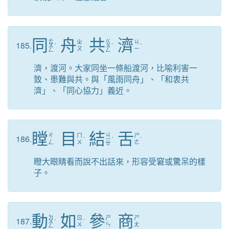
同
舟
共
濟
ㄊ
ㄍ
ㄓ
ㄐ
185.
ㄨ
ˊ
ㄨ
ˋ
ˋ
ㄡ
ㄧ
ㄥ
ㄥ
濟，渡河。大家同坐一條船渡河，比喻利害一
致、患難與共。與「風雨同舟」、「和衷共
濟」、「同心協力」義近。
瞠
目
結
舌
ㄐ
ㄔ
ㄇ
ㄕ
186.
ˋ
ㄧ
ˊ
ˊ
ㄥ
ㄨ
ㄜ
ㄝ
瞪大眼睛看而說不出話來，形容受窘或驚呆的樣
子。
動
如
參
商
ㄉ
ㄖ
ㄕ
ㄕ
187.
ㄨ
ˋ
ˊ
ㄨ
ㄣ
ㄤ
ㄥ