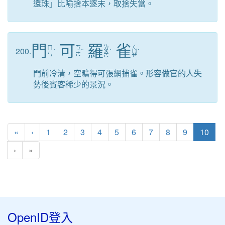
還珠」比喻捨本逐末，取捨失當。
門
可
羅
雀
ㄌ
ㄑ
ㄇ
ㄎ
200.
ˊ
ˇ
ㄨ
ˊ
ㄩ
ˋ
ㄣ
ㄜ
ㄛ
ㄝ
門前冷清，空曠得可張網捕雀。形容做官的人失
勢後賓客稀少的景況。
第一頁
上一頁
(目
«
‹
1
2
3
4
5
6
7
8
9
10
›
»
OpenID登入