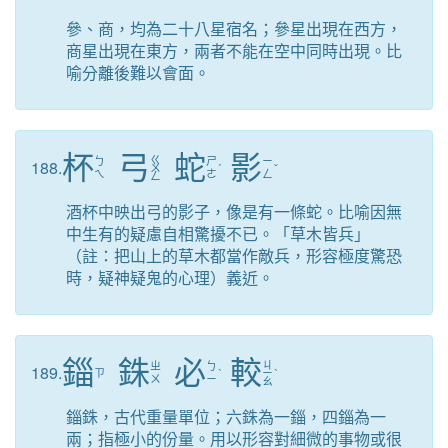
參、商，均為二十八星宿名；參星出現在西方，
商星出現在東方，兩者不能在空中同時出現。比
喻分離後難以會面。
杯
弓
蛇
影
ㄍ
ㄅ
ㄕ
ㄧ
188.
ㄨ
ˊ
ˇ
ㄟ
ㄜ
ㄥ
ㄥ
酒杯中映出弓的影子，像是有一條蛇。比喻因無
中生有的疑慮自相驚擾不已。「草木皆兵」
（註：把山上的草木都當作敵兵，形容極度驚恐
時，疑神疑鬼的心理）義近。
錙
銖
必
較
ㄐ
ㄓ
ㄅ
189.
ㄗ
ˋ
ㄧ
ˋ
ㄨ
ㄧ
ㄠ
錙銖，古代重量單位；六銖為一錙，四錙為一
兩；指極小的份量。用以形容對細微的事物或很