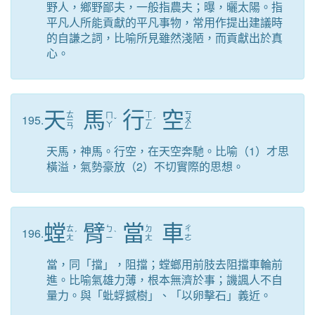
野人，鄉野鄙夫，一般指農夫；曝，曬太陽。指
平凡人所能貢獻的平凡事物，常用作提出建議時
的自謙之詞，比喻所見雖然淺陋，而貢獻出於真
心。
天
馬
行
空
ㄊ
ㄒ
ㄎ
ㄇ
195.
ㄧ
ˇ
ㄧ
ˊ
ㄨ
ㄚ
ㄢ
ㄥ
ㄥ
天馬，神馬。行空，在天空奔馳。比喻（1）才思
橫溢，氣勢豪放（2）不切實際的思想。
螳
臂
當
車
ㄊ
ㄅ
ㄉ
ㄔ
196.
ˊ
ˋ
ㄤ
ㄧ
ㄤ
ㄜ
當，同「擋」，阻擋；螳螂用前肢去阻擋車輪前
進。比喻氣雄力薄，根本無濟於事；譏諷人不自
量力。與「蚍蜉撼樹」、「以卵擊石」義近。