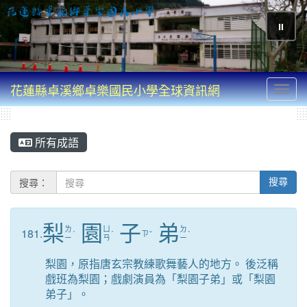
⏸
花蓮縣卓溪鄉卓樂國民小學全球資訊網
Toggl
所有成語
搜尋：
搜尋
梨
園
子
弟
ㄌ
ㄩ
ㄉ
181.
ˊ
ˊ
ㄗ
ˇ
ˋ
ㄧ
ㄢ
ㄧ
梨園，原指唐玄宗教練歌舞藝人的地方。 後泛稱
戲班為梨園；戲劇演員為「梨園子弟」或「梨園
弟子」。