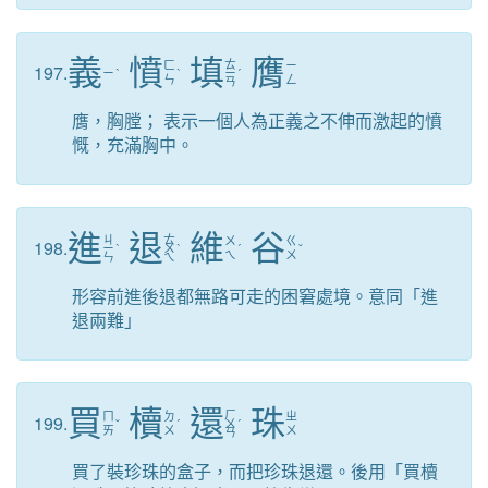
義
憤
填
膺
ㄊ
ㄈ
ㄧ
197.
ㄧ
ˋ
ˋ
ㄧ
ˊ
ㄣ
ㄥ
ㄢ
膺，胸膛； 表示一個人為正義之不伸而激起的憤
慨，充滿胸中。
進
退
維
谷
ㄐ
ㄊ
ㄨ
ㄍ
198.
ㄧ
ˋ
ㄨ
ˋ
ˊ
ˇ
ㄟ
ㄨ
ㄣ
ㄟ
形容前進後退都無路可走的困窘處境。意同「進
退兩難」
買
櫝
還
珠
ㄏ
ㄇ
ㄉ
ㄓ
199.
ˇ
ˊ
ㄨ
ˊ
ㄞ
ㄨ
ㄨ
ㄢ
買了裝珍珠的盒子，而把珍珠退還。後用「買櫝