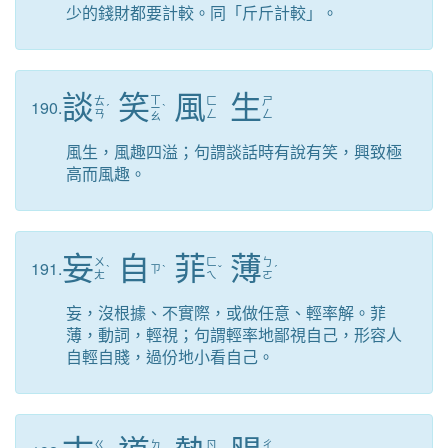
少的錢財都要計較。同「斤斤計較」。
談
笑
風
生
ㄒ
ㄊ
ㄈ
ㄕ
190.
ˊ
ㄧ
ˋ
ㄢ
ㄥ
ㄥ
ㄠ
風生，風趣四溢；句謂談話時有說有笑，興致極
高而風趣。
妄
自
菲
薄
ㄨ
ㄈ
ㄅ
191.
ˋ
ㄗ
ˋ
ˇ
ˊ
ㄤ
ㄟ
ㄛ
妄，沒根據、不實際，或做任意、輕率解。菲
薄，動詞，輕視；句謂輕率地鄙視自己，形容人
自輕自賤，過份地小看自己。
ㄍ
ㄉ
ㄖ
ㄔ