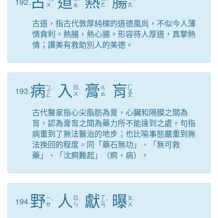
古
道
熱
腸
192.
ˇ
ˋ
ˋ
ˊ
ㄨ
ㄠ
ㄜ
ㄤ
古道，指古代敦厚純樸的道德風尚，不似今人薄
情貪利。熱腸，熱心腸。形容待人厚道，真摯熱
情；讚美有救助別人的美德。
病
入
膏
肓
ㄅ
ㄏ
ㄖ
ㄍ
193.
ㄧ
ˋ
ˋ
ㄨ
ㄨ
ㄠ
ㄥ
ㄤ
古代醫家指心尖脂肪為膏，心臟和隔膜之間為
肓，認為膏肓之間為藥力所不能達到之處。句指
病重到了無法醫治的地步；也比喻事態嚴重到無
法挽回的程度。同「藥石無功」、「無可救
藥」、「沈痾難起」（痾，病）。
野
人
獻
曝
ㄒ
ㄧ
ㄖ
ㄆ
194.
ˇ
ˊ
ㄧ
ˋ
ˋ
ㄝ
ㄣ
ㄨ
ㄢ