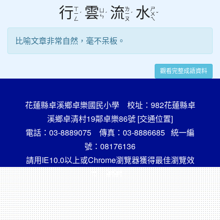
行
雲
流
水
ㄒ
ㄌ
ㄕ
ㄩ
ˊ
ˊ
ˊ
ˇ
ㄧ
ㄧ
ㄨ
ㄣ
ㄥ
ㄡ
ㄟ
比喻文章非常自然，毫不呆板。
觀看完整成語資料
花蓮縣卓溪鄉卓樂國民小學 校址：982花蓮縣卓
溪鄉卓清村19鄰卓樂86號
[交通位置]
電話：03-8889075 傳真：03-8886685 統一編
號：08176136
請用IE10.0以上或Chrome瀏覽器獲得最佳瀏覽效
果，謝謝！