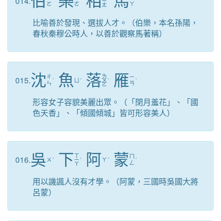
伯
樂
相
馬
014.
ˊ
ˋ
ㄧ
ˋ
ˇ
ㄛ
ㄜ
ㄚ
ㄤ
比喻善於發現、選拔人才。（伯樂，本名孫陽，
春秋秦穆公時人，以善於觀察馬著稱）
沈
魚
落
雁
ㄌ
ㄔ
ㄧ
015.
ˊ
ㄩ
ˊ
ㄨ
ˋ
ˋ
ㄣ
ㄢ
ㄛ
形容女子容貌美麗出眾。（「閉月羞花」、「國
色天香」、「傾國傾城」皆可形容美人）
吳
下
阿
蒙
ㄒ
ㄇ
016.
ㄨ
ˊ
ㄧ
ˋ
ㄚ
ˋ
ˊ
ㄥ
ㄚ
用以譏諷人沒有才學。（阿蒙，三國時吳國大將
呂蒙）