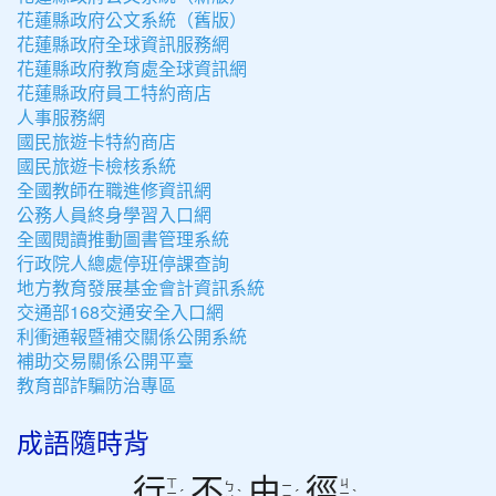
花蓮縣政府公文系統（舊版）
花蓮縣政府全球資訊服務網
花蓮縣政府教育處全球資訊網
花蓮縣政府員工特約商店
人事服務網
國民旅遊卡特約商店
國民旅遊卡檢核系統
全國教師在職進修資訊網
公務人員終身學習入口網
全國閱讀推動圖書管理系統
行政院人總處停班停課查詢
地方教育發展基金會計資訊系統
交通部168交通安全入口網
利衝通報暨補交關係公開系統
補助交易關係公開平臺
教育部詐騙防治專區
成語隨時背
行
不
由
徑
ㄒ
ㄐ
ㄅ
ㄧ
ˊ
ˋ
ˊ
ˋ
ㄧ
ㄧ