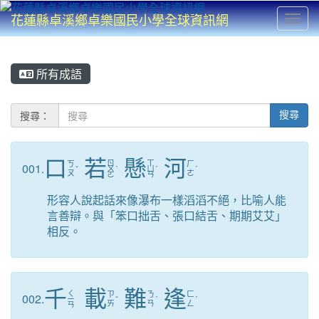
花蓮縣卓溪鄉卓樂國民小學全球資訊網
Toggl
⏸
所有成語
搜尋：
搜尋
口
若
懸
河
ㄖ
ㄒ
ㄎ
ㄏ
001.
ˇ
ㄨ
ˋ
ㄩ
ˊ
ˊ
ㄡ
ㄜ
ㄛ
ㄢ
形容人說起話來像瀑布一樣滔滔不絕，比喻人能
言善辯。與「笨口拙舌、張口結舌、期期艾艾」
相反。
千
載
難
逢
ㄑ
ㄗ
ㄋ
ㄈ
002.
ㄧ
ˇ
ˊ
ˊ
ㄞ
ㄢ
ㄥ
ㄢ