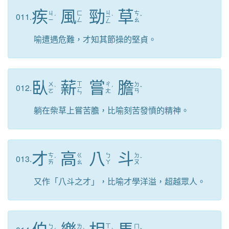
疾
風
勁
草
ㄐ
ㄐ
ㄈ
ㄘ
011.
ˊ
ㄧ
ˋ
ˇ
ㄧ
ㄥ
ㄠ
ㄥ
喻遭遇危難，才知其節操的堅貞。
臥
薪
嘗
膽
ㄒ
ㄨ
ㄔ
ㄉ
012.
ˋ
ㄧ
ˊ
ˇ
ㄛ
ㄤ
ㄢ
ㄣ
躺在柴草上嘗苦膽，比喻刻苦發憤的精神。
才
高
八
斗
ㄘ
ㄍ
ㄅ
ㄉ
013.
ˊ
ˇ
ㄞ
ㄠ
ㄚ
ㄡ
又作「八斗之才」，比喻才學洋溢，超越眾人。
ㄒ
ㄅ
ㄌ
ㄇ