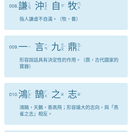
謙
沖
自
牧
ㄑ
ㄔ
ㄇ
008.
ㄧ
ㄨ
ㄗ
ˋ
ˋ
ㄨ
ㄢ
ㄥ
指人謙虛不自滿。（牧，養）
一
言
九
鼎
ㄐ
ㄉ
ㄧ
009.
ㄧ
ˊ
ㄧ
ˇ
ㄧ
ˇ
ㄢ
ㄡ
ㄥ
形容說話具有決定性的作用。（鼎，古代國家的
寶器）
鴻
鵠
之
志
ㄏ
ㄏ
010.
ㄨ
ˊ
ˊ
ㄓ
ㄓ
ˋ
ㄨ
ㄥ
鴻鵠，天鵝，善高飛；形容遠大的志向，與「燕
雀之志」相反。