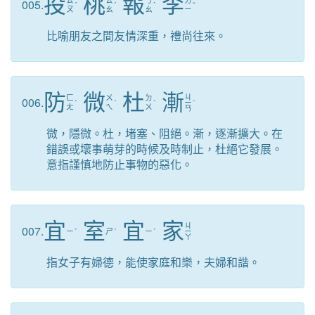
投
桃
報
李
ㄊ
ㄊ
ㄅ
ㄌ
005.
ˊ
ˊ
ˋ
ˇ
ㄡ
ㄠ
ㄠ
ㄧ
比喻朋友之間友情深重，禮尚往來。
防
微
杜
漸
ㄐ
ㄈ
ㄨ
ㄉ
006.
ˊ
ˊ
ˋ
ㄧ
ˋ
ㄤ
ㄟ
ㄨ
ㄢ
微，隱微。杜，堵塞、阻絕。漸，逐漸擴大。在
錯誤或壞事萌芽的時候及時制止，杜絕它發展。
意指謹慎地防止事物的惡化。
宜
室
宜
家
ㄐ
007.
ㄧ
ˊ
ㄕ
ˋ
ㄧ
ˊ
ㄧ
ㄚ
指女子有婦德，能使家庭和樂，夫婦和諧。