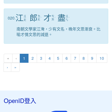
江
郎
才
盡
ㄐ
ㄐ
ㄌ
ㄘ
020.
ㄧ
ˊ
ˊ
ㄧ
ˋ
ㄤ
ㄞ
ㄤ
ㄣ
南朝文學家江淹，少有文名，晚年文思漸衰。比
喻才情文思的減退。
(目前頁次)
«
‹
1
2
3
4
5
6
7
8
9
10
下一頁
最後頁
›
»
OpenID登入