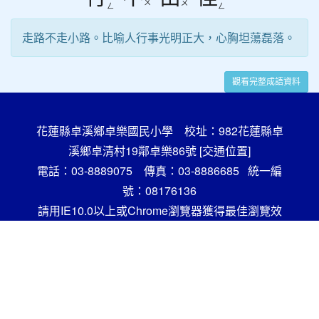
ㄨ
ㄡ
ㄥ
ㄥ
走路不走小路。比喻人行事光明正大，心胸坦蕩磊落。
觀看完整成語資料
花蓮縣卓溪鄉卓樂國民小學 校址：982花蓮縣卓
溪鄉卓清村19鄰卓樂86號
[交通位置]
電話：03-8889075 傳真：03-8886685 統一編
號：08176136
請用IE10.0以上或Chrome瀏覽器獲得最佳瀏覽效
果，謝謝！