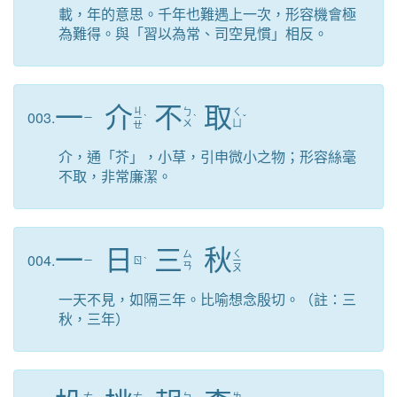
載，年的意思。千年也難遇上一次，形容機會極
為難得。與「習以為常、司空見慣」相反。
一
介
不
取
ㄐ
ㄅ
ㄑ
003.
ㄧ
ㄧ
ˋ
ˋ
ˇ
ㄨ
ㄩ
ㄝ
介，通「芥」，小草，引申微小之物；形容絲毫
不取，非常廉潔。
一
日
三
秋
ㄑ
ㄙ
004.
ㄧ
ㄖ
ˋ
ㄧ
ㄢ
ㄡ
一天不見，如隔三年。比喻想念殷切。（註：三
秋，三年）