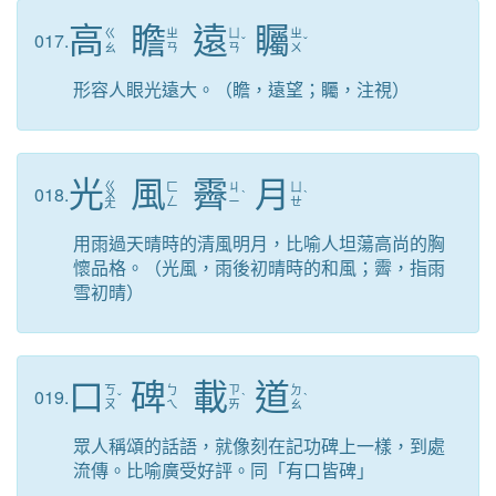
高
瞻
遠
矚
ㄍ
ㄓ
ㄩ
ㄓ
017.
ˇ
ˇ
ㄠ
ㄢ
ㄢ
ㄨ
形容人眼光遠大。（瞻，遠望；矚，注視）
光
風
霽
月
ㄍ
ㄈ
ㄐ
ㄩ
018.
ㄨ
ˋ
ˋ
ㄥ
ㄧ
ㄝ
ㄤ
用雨過天晴時的清風明月，比喻人坦蕩高尚的胸
懷品格。（光風，雨後初晴時的和風；霽，指雨
雪初晴）
口
碑
載
道
ㄎ
ㄅ
ㄗ
ㄉ
019.
ˇ
ˋ
ˋ
ㄡ
ㄟ
ㄞ
ㄠ
眾人稱頌的話語，就像刻在記功碑上一樣，到處
流傳。比喻廣受好評。同「有口皆碑」